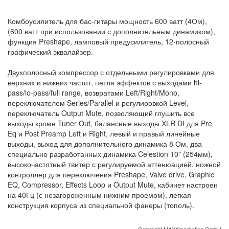
Комбоусилитель для бас-гитары мощность 600 ватт (4Ом),
(600 ватт при использовании с дополнительным динамиком),
функция Preshape, ламповый предусилитель, 12-полосный
графический эквалайзер.
Двухполосный компрессор с отдельными регулировками для
верхних и нижних частот, петля эффектов с выходами hi-
pass/lo-pass/full range, возвратами Left/Right/Mono,
переключателем Series/Parallel и регулировкой Level,
переключатель Output Mute, позволяющий глушить все
выходы кроме Tuner Out, балансные выходы XLR DI для Pre
Eq и Post Preamp Left и Right, левый и правый линейные
выходы, выход для дополнительного динамика 8 Ом, два
специально разработанных динамика Celestion 10" (254мм),
высокочастотный твитер с регулируемой аттенюацией, ножной
контроллер для переключения Preshape, Valve drive, Graphic
EQ, Compressor, Effects Loop и Output Mute, кабинет настроен
на 40Гц (с незагороженным нижним проемом), легкая
конструкция корпуса из специальной фанеры (тополь).
Copyright MAXXmarketing GmbH