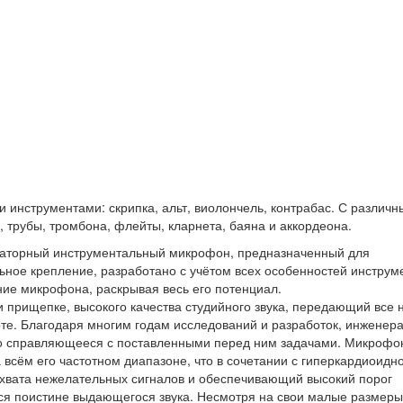
 инструментами: скрипка, альт, виолончель, контрабас. С различ
 трубы, тромбона, флейты, кларнета, баяна и аккордеона.
саторный инструментальный микрофон, предназначенный для
ьное крепление, разработано с учётом всех особенностей инструм
ие микрофона, раскрывая весь его потенциал.
 прищепке, высокого качества студийного звука, передающий все
те. Благодаря многим годам исследований и разработок, инженер
ьно справляющееся с поставленными перед ним задачами. Микрофо
всём его частотном диапазоне, что в сочетании с гиперкардиоидн
вата нежелательных сигналов и обеспечивающий высокий порог
ься поистине выдающегося звука. Несмотря на свои малые размеры