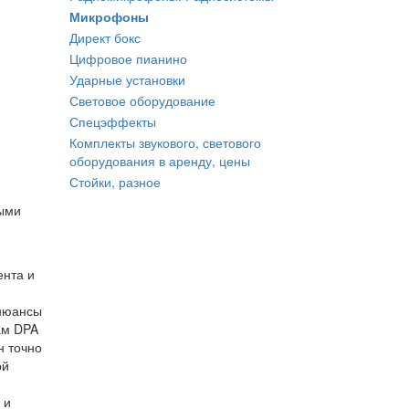
Микрофоны
Директ бокс
Цифровое пианино
Ударные установки
Световое оборудование
Спецэффекты
Комплекты звукового, светового
оборудования в аренду, цены
Стойки, разное
ными
ента и
 нюансы
ам DPA
н точно
ой
 и