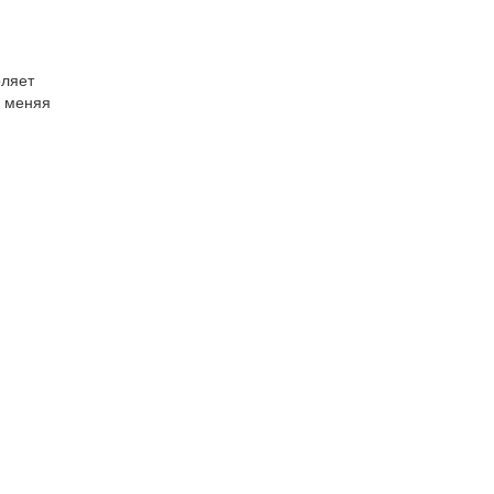
оляет
е меняя