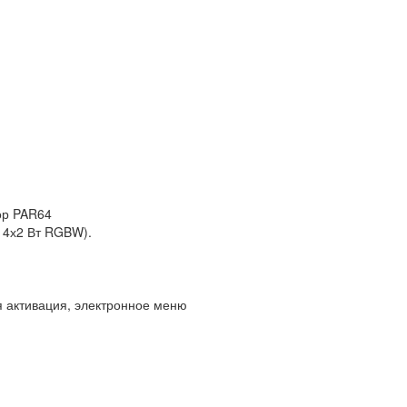
ор PAR64
п 4х2 Вт RGBW).
я активация, электронное меню